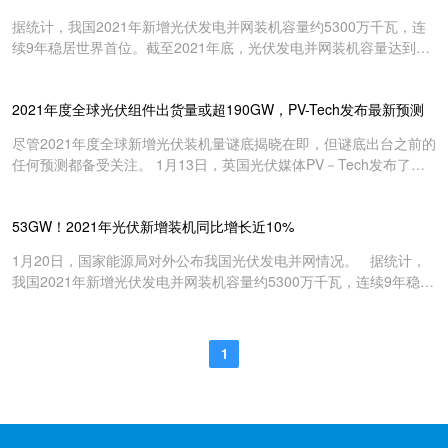
机228GW（dc），2030年这一数字将增加到334GW（dc）。
据统计，我国2021年新增光伏发电并网装机容量约5300万千瓦，连
BNEF给出的228GW是基于低限204GW和高限252GW的平均预期。
续9年稳居世界首位。截至2021年底，光伏发电并网装机容量达到
3.06亿千瓦，突破3亿千瓦大关，连续7年稳居全球首位。“十四五”首
年，光伏发电建设实现新突破，呈现新特点。 一是分布式光伏达到
2021年度全球光伏组件出货量或超190GW，PV-Tech发布最新预测
1.075亿千瓦，突破1亿千瓦，约占全部光伏发电并网装机容量的三分
之一。 二是新增光伏发电并网装机中，分布式光伏新增约2900万千
尽管2021年度全球新增光伏装机量谜底揭晓在即，但谜底出台之前的
瓦，约占全部新增光伏发电装机的55%，历史上首次突破50%，光伏
任何预测都备受关注。 1月13日，英国光伏媒体PV－Tech发布了其
发电集中式与分布式并举的发展趋势明显。 三是新增分布式光伏中，
Solar Media 市场研究专题，认为2021年度全球组件出货量超过
户用光伏继2020年首次超过1000万千瓦后，2021年超过2000万千
190GW，前十名组件厂出货接近150GW。 超过行业平均预期 2021
瓦，达到约2150万千瓦。户用光伏已经成为我国如期实现碳达峰、碳
53GW！2021年光伏新增装机同比增长近10%
年Q4以来，行业便开始了对年度新增装机量的预测。根据中国光伏
中和目标和落实乡村振兴战略的重要力量。 数据来源：国家能源局
行业协会（CPIA）12月发布的数据，2021年前三季度中国硅片产量
1月20日，国家能源局对外公布我国光伏发电并网情况。 据统计，
达到165GW，电池产量达到147GW，组件产量达到130GW。临近年
我国2021年新增光伏发电并网装机容量约5300万千瓦，连续9年稳居
底之际，CPIA仍旧维持此前165GW的全球新增装机预测，在保守
世界首位。截至2021年底，光伏发电并网装机容量达到3.06亿千瓦，
150、乐观170之间。在CPIA引用的其它机构预测的数据中，除了
突破3亿千瓦大关，连续7年稳居全球首位。“十四五”首年，光伏发电
IHS给出特别宽泛的预测区间外，其它机构都没有超过170GW。 因
建设实现新突破，呈现新特点。 一是分布式光伏达到1.075亿千瓦，
此，PV－Tech 发布的SolarMedia分析师研究结果，全球组件出货量
1
突破1亿千瓦，约占全部光伏发电并网装机容量的三分之一。 二是新
大于190GW，是比此前所有分析预测都更乐观的预期。 尽管此前每
增光伏发电并网装机中，分布式光伏新增约2900万千瓦，约占全部新
年都有一种说法，认为出货量是大于实际装机量的。基于每年的循
增光伏发电装机的55%，历史上首次突破50%，光伏发电集中式与分
环，在一个稳定的市场，出货量仍应等于装机量。但光伏市场是一个
布式并举的发展趋势明显。 三是新增分布式光伏中，户用光伏继
增长的市场，因此每年出货量略大于装机量也是合理的。以P...