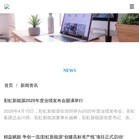
NEWS
首页
新闻资讯
彩虹新能源2025年度业绩发布会圆满举行
2026年4月15日，彩虹新能源在深圳举办2025年度业绩发布会。彩虹
集团总会计师、彩虹新能源董事长杨桦，彩虹新能源党委书记、执行
董事、总经理高锋安，财务总监李云普及有关部门负责人出席，与投
资者、分析师面对面深入交流。发布会上，公司系统阐述了彩虹新能
精益赋能 争创一流|彩虹新能源“创建高标准产线”项目正式启动!
源在2025年面对光伏玻璃行业供需失衡、产品价格下滑的严峻挑战