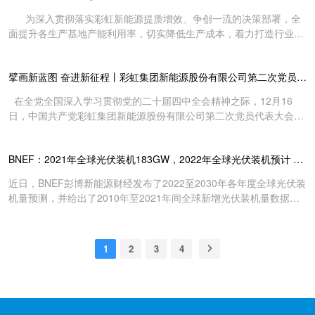
下，所采取的一系列战略调整与经营举措。 2025年，面对行业挑
为深入贯彻落实彩虹新能源提质增效、争创一流的决策部署，全
战，彩虹新能源深入推进“三全六新”减亏增利工程和“8898质量提升
面提升各生产基地产能利用率，切实降低生产成本，着力打造行业效
工程”，公司在高技术、高品质、高附加值产品研发方面持续发力，
率领先、质量一流的光伏玻璃智能化制造产线。12月25日，彩虹新能
聚焦1.6mm超薄、2.0mm超高透产品，实现技术突破并量产销售，引
源举行“创建高标准产线”项目启动仪式。公司党委书记、总经理高锋
领产品迭代升级；2.0mm全钢产品研发取得重大突破，市场竞争力不
擘画新蓝图 奋进新征程丨彩虹集团新能源股份有限公司第二次党员代表大会胜利召开
安参加会议并讲话。 启动仪式上，公司运营管理部系统宣贯了
断增强；各生产基地联动发展、产线平稳运行；超高透产品稳定量
“创建高标准产线”工作实施方案，各单位就落实“创建高标准产线”建
产，达到行业领先水平，销售占比不断攀升；实施差异化竞争策略，
在全党全国深入学习贯彻党的二十届四中全会精神之际，12月16
设，对本单位实施目标和计划进行专题汇报，各单位一把手作表态发
发挥超高透产品优势，深挖核心客户多元化需求，加速大客户拓展与
日，中国共产党彩虹集团新能源股份有限公司第二次党员代表大会胜
言。公司领导结合各单位实施目标及计划进行点评并提出工作要求。
市场渗透，积极拓展海外市场；持续优化采购策略、完善集采集销体
利召开，70名党代表齐聚一堂，认真听取并审议大会报告，回顾过去
高锋安就各单位落实具体工作目标强调：一是要压实责任，考核
系；实施绩效融合目标成本管理，筑牢成本优势。 此次...
五年取得的成绩，紧扣高质量发展主题主线和任务目标，共同谋划
到位，严格落实责任制，强化考核结果运用，实现人员高效合理配
BNEF：2021年全球光伏装机183GW，2022年全球光伏装机预计 228GW！
“十五五”发展的美好篇章。 彩虹集团党委委员、纪委书记包勇代表
置。二是要系统分析，化繁为简，抓主要矛盾和痛点难点，着力攻坚
彩虹集团党委向大会的召开表示祝贺，并充分肯定了彩虹新能源党委
克难，坚决达成既定目标。三是要不断提升学习能力、创新能力， 增
近日，BNEF彭博新能源财经发布了2022至2030年各年度全球光伏装
取得的工作成效。近年来，彩虹新能源党委坚持以习近平新时代中国
强推动工作的内驱动力。四是要有大局意识，始终保持谦虚谨慎的态
机量预测，并给出了2010年至2021年间全球新增光伏装机量数据。
特色社会主义思想为指导，坚决贯彻执行党中央、中国电子党组和彩
度，各级领导干部和团队成员要相互学...
BNEF对于2021年新增光伏装机量的最新统计数据是183GW，如果
虹集团党委的决策部署，团结带领全体干部员工解放思想、开拓创
这一数字被确认，将是有史以来最靓丽的装机数据，比2020年同比增
新、艰苦奋斗，转换经营思路、推动产业调整、优化产业布局，企业
长30%以上。 此外，根据报告BNEF预计，2022年全球将新增光伏装
经营质效不断提升，公司光伏玻璃产业稳步实现“主业能力更加突
1
2
3
4
机228GW（dc），2030年这一数字将增加到334GW（dc）。
出、创新能力明显提高、管理体系科学适用”的发展目标。同时，对
BNEF给出的228GW是基于低限204GW和高限252GW的平均预期。
彩虹新能源新一届党委和纪委提出了工作要求：一是强化使命担当，
贯彻落实上级决策部署；二是着力改革创新，推动企业高质量发展；
三是坚持和加强党的领导，持续提升党建...